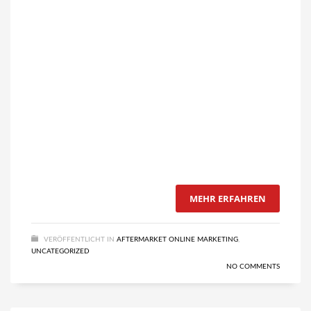
Fachm
empfe
nach 
Spons
kontin
Brand
festig
auszub
go!
MEHR ERFAHREN
VERÖFFENTLICHT IN
AFTERMARKET ONLINE MARKETING
,
UNCATEGORIZED
NO COMMENTS